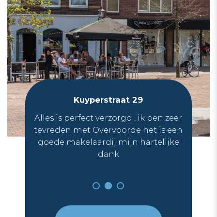
Kuyperstraat 29
ate
Alles is perfect verzorgd , ik ben zeer
tevreden met Overvoorde het is een
 het
goede makelaardij mijn hartelijke
een
dank
ge