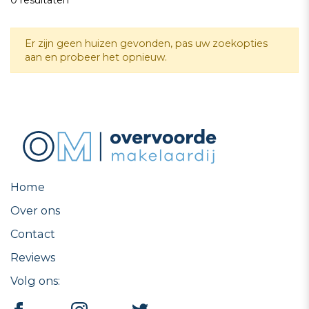
0
resultaten
Er zijn geen huizen gevonden, pas uw zoekopties
aan en probeer het opnieuw.
Home
Over ons
Contact
Reviews
Volg ons: