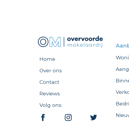
Aan
Woni
Home
Aang
Over ons
Binn
Contact
Verk
Reviews
Bedr
Volg ons:
Nie