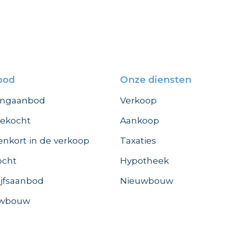
bod
Onze diensten
ngaanbod
Verkoop
ekocht
Aankoop
enkort in de verkoop
Taxaties
ocht
Hypotheek
ijfsaanbod
Nieuwbouw
uwbouw