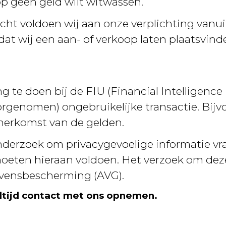
p geen geld wilt witwassen.
acht voldoen wij aan onze verplichting van
at wij een aan- of verkoop laten plaatsvind
ng te doen bij de FIU (Financial Intelligence
genomen) ongebruikelijke transactie. Bijvo
 herkomst van de gelden.
nderzoek om privacygevoelige informatie vra
oeten hieraan voldoen. Het verzoek om deze 
vensbescherming (AVG).
altijd contact met ons opnemen.